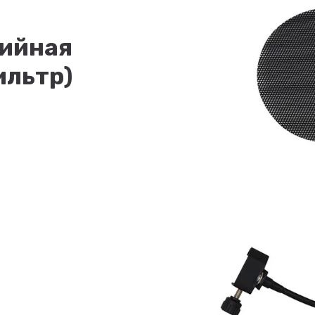
дийная
ильтр)