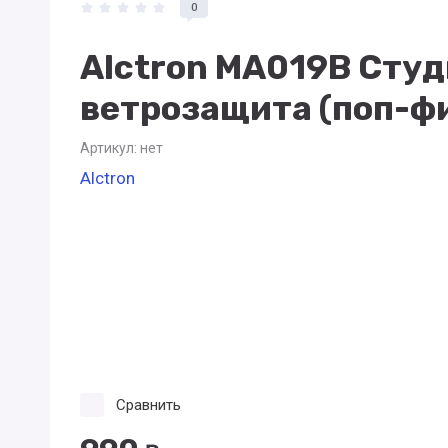
0
Alctron MA019B Сту
ветрозащита (поп-ф
Артикул:
нет
Alctron
Сравнить